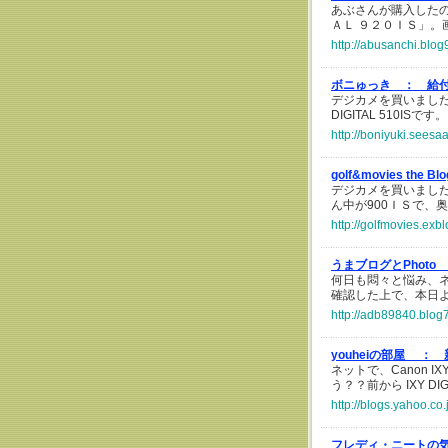
あぶさんが購入した
ＡＬ ９２０ＩＳ」。
http://abusanchi.blog
ボニゅっき ：
給
デジカメを買いました
DIGITAL 510ISです。
http://boniyuki.seesa
golf&movies the B
デジカメを買いました。
ん中が900ＩＳで、奥
http://golfmovies.exb
うまブログとPhot
何日も悶々と悩み、
確認した上で、本日
http://adb89840.blog
youheiの部屋 ：
ネットで、Canon IX
う？？前から IXY D
http://blogs.yahoo.c
フレディ・ニートの