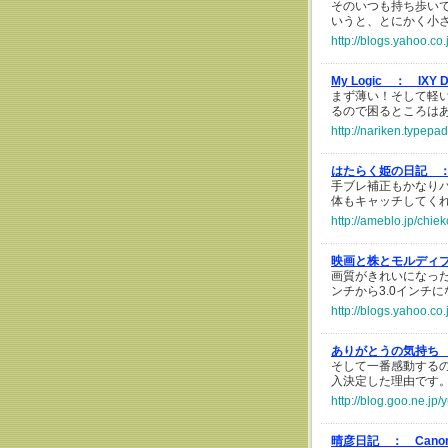
そのいつも持ち歩いている
いうと、とにかく小
http://blogs.yahoo.c
My Logic ：
IXY 
まず薄い！そして軽
るので困るところは
http://nariken.typepad
はたらく姫の日記 
手ブレ補正もかなり
体もキャッチしてく
http://ameblo.jp/chi
映画と株とモルディ
画質がきれいになった
ンチから3.0インチ
http://blogs.yahoo.c
ありがとうの気持ち
そして一番感動する
入決定した理由です
http://blog.goo.ne.
晴彦日記 ：
Canon