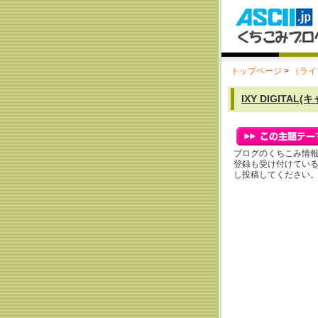
トップページ
>
（ライ
IXY DIGITAL(
ブログのくちこみ情
登録も受け付けてい
し投稿してください