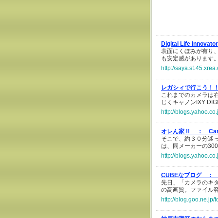
Digital Life Innova
表面にくぼみが有り
も安定感があります
http://saya.s145.xre
レガシィで行こう！
これまでのカメラは右側
じくキャノンIXY DIGI
http://blogs.yahoo.co
オレん家 !! ：
Can
そこで、約３０分迷った挙
は、同メーカーの300
http://blogs.yahoo.
CUBEなブログ ：
先日、「カメラのキタ
の高画質。ファイル容
http://blog.goo.ne.