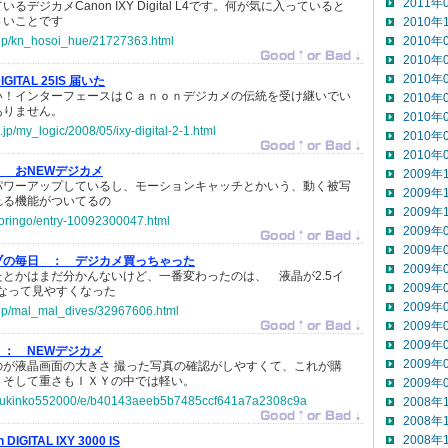
2011年
デジカメCanon IXY Digital L4です。何が気に入っていると
さいことです
2010年
o.jp/kn_hosoi_hue/21727363.html
2010年
2010年
2010年
DIGITAL 25IS 届いた
い！インターフェースはＣａｎｏｎデジカメの伝統を受け継いでい
2010年
ありません。
2010年
.jp/my_logic/2008/05/ixy-digital-2-1.html
2010年
2010年
：
おNEWデジカメ
2009年
パワーアップしているし、モーションキャッチとかいう、動く被写
2009年
れる機能がついてるの
2009年
ekoringo/entry-10092300047.html
2009年
2009年
ブの毎日 ：
デジカメ買っちゃった
2009年
とかはまだ分かんないけど、一番変わったのは、 液晶が2.5イ
2009年
になって見やすくなった
2009年
o.jp/mal_mal_dives/32967606.html
2009年
2009年
 ：
NEWデジカメ
2009年
のが液晶画面の大きさ 撮った写真の確認がしやすくて、これが購
。そして重さもＩＸＹの中では軽い。
2009年
jp/yukinko552000/e/b40143aeeb5b7485ccf641a7a2308c9a
2008年
2008年
2008年
 DIGITAL IXY 3000 IS