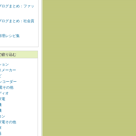
ブログまとめ：ファッ
ブログまとめ：社会貢
料理レシピ集
で絞り込む
ション
スメーカー
ビ
Dレコーダー
家電その他
ディオ
家電
機
機
コン
家電その他
庫
器