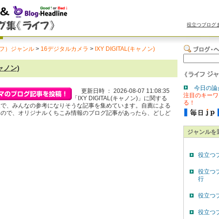
役立つブログ
フ）ジャンル
>
16デジタルカメラ
>
IXY DIGITAL(キャノン)
キャノン)
今日の論
更新日時 ： 2026-08-07 11:08:35
注目のキーワ
「IXY DIGITAL(キャノン)」に関する
る！
報で、みんなの参考になりそうな記事を集めています。自薦による
るので、オリジナルくちこみ情報のブログ記事があったら、どしど
。
ジャンルを
役立つ
役立つ
行
役立つ
役立つ