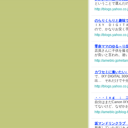
ということで選んだのがこ
http://blogs.yahoo.co
のらりくらりと趣味
ＩＸＹ ＤＩＧＩＴ
ので、かなりお安く
http://blogs.yahoo.c
零奈ママのゆる～り
店員さんに子供を撮る
が良いと言われ、迷
http://ameblo.jp/rei
カワセミに逢いたい
で、IXY DIGITAL 
出… それだけで十分
http://blogs.yahoo.c
・・・ｉｎｇ ：
自分はまだCanon I
てないけど、なぜか
http://ameblo.jp/blog
坂マンドリンクラブ
所有していたデジカメが