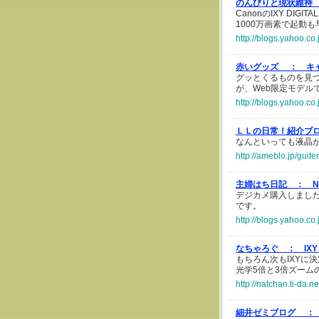
のんびりと現状維持
CanonのIXY DI
1000万画素で起動
http://blogs.yahoo.co
赤いグッズ ：
キャ
グッとくるものを見つ
が、Web限定モデル
http://blogs.yahoo.c
ＬＬの日常！紹介ブログ(
なんといっても液晶
http://ameblo.jp/guit
主婦はち日記 ：
デジカメ購入しました♪
です。
http://blogs.yahoo.c
なちゃろぐ ：
IXY
もちろん次もIXYに決
光学5倍と3倍ズーム
http://natchan.ti-da.
細井ゼミブログ ：