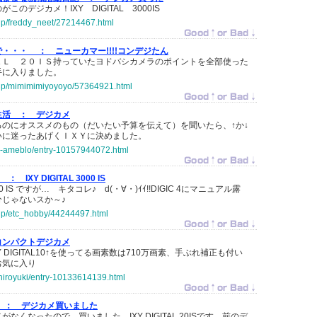
のデジカメ！IXY DIGITAL 3000IS
.jp/freddy_neet/27214467.html
で・・・ ：
ニューカマー!!!!コンデジたん
ＡＬ ２０ＩＳ持っていたヨドバシカメラのポイントを全部使った
手に入りました。
o.jp/mimimimiyoyoyo/57364921.html
生活 ：
デジカメ
のにオススメのもの（だいたい予算を伝えて）を聞いたら、↑か↓
いに迷ったあげくＩＸＹに決めました。
tan-ameblo/entry-10157944072.html
♪ ：
IXY DIGITAL 3000 IS
3000 IS ですが… キタコレ♪ d(・∀・)ｲｲ!!DIGIC 4にマニュアル露
じゃないスか～♪
o.jp/etc_hobby/44244497.html
コンパクトデジカメ
XY DIGITAL10↑を使ってる画素数は710万画素、手ぶれ補正も付い
お気に入り
-hiroyuki/entry-10133614139.html
 ：
デジカメ買いました
なくなったので、買いました。IXY DIGITAL 20ISです。前のデ