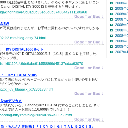
L IXY 2000 ISは製造中止となりました。そろそろキヤノンは新しいコン
2008年
on DIGITAL IXY 3000 ISを発売すると思います。
2008年
jp/higakinorihiko/e/0d8ad3c33ed6d8b37488442aa11d0a68
2008年
2008年
おNEW
2008年
ケ”写真は撮れませんが、お手軽に撮れるのがいいですね☆しかも
2008年
。
2008年
02.fc2.com/blog-entry-74.html
2008年
2008年
：
IXY DIGITAL1000をゲト
2007年
発売のIXY DIGITAL10001/1.7（1/1.8）型ＣＣＤを搭載した、
ラッグシップ機。
jp/nishiki8119/e/c9de9abe91b558899d45137edaa93070
 ：
IXY DIGITAL 510IS
聞いて決めた♪いやあ～ゴールドにして良かった！使い心地も良い
デザインがかわいい。
o.jp/xx_luv_blaaack_xx/236173.html
Nweデジカメ
慣れている、CanonのIXY DIGITALにすることにしました ネッ
お店で購入～お値段は16,600円でしたよ！！
i.cocolog-nifty.com/blog/2009/07/nwe-00d9.html
新・あぶさん専用機！『ＩＸＹ ＤＩＧＩＴＡＬ ９２０ＩＳ』