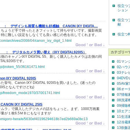
役立つ
ション
役立つ
献
tor ：
デザインも画質も機能も好感触 CANON IXY DIGITA…
、ちょうど手で持ったときフィットして持ちやすいです。撮影画質
役立つ
。特に難しい設定をしなくても良い感じの色を出してくれます。
a.com/archives/2008/04/canon_ixy_digit_1.html
！ ：
デジタルカメラ買い替え（IXY DIGITAL920IS）
カテゴリー
のキャノンIXY DIGITAL 55、新しく購入したカメラは左側の同
TAL920ISです。
01マン
.jp/jiroken_55/36161471.html
02ハウ
03テレ
04DV
on IXY DIGITAL 920IS
句、Canon IXY DIGITAL 920ISを買いました。(迷ったの
05AV
0ISとなんですけどね)
06オー
co.jp/freedom_mode1970/37001741.html
07情報
08洗濯
CANON IXY DIGITAL 25IS
09掃除
ムラ」で購入したデジカメの話をちょっと。まず、1000万画素
10エア
量が１枚6.5ＭＢにもなりますが
11生活
jp/tomigoro-hera/e/5630ef40196294618b7ed2b669a0bc13
12冷蔵
13炊飯