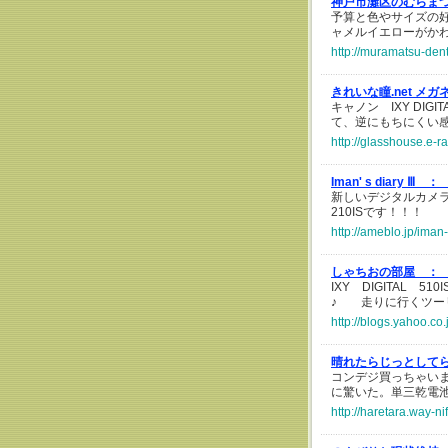
神戸市灘区のむらま
予算と色やサイズの好み
ャメルイエローがかわい
http://muramatsu-dent
きれいな瞳.net メ
キャノン IXY DI
て、逆にもちにくい感
http://glasshouse.e-r
Iman' s diary Ⅲ ：
新しいデジタルカメラをG
210ISです！！！
http://ameblo.jp/ima
しゃちおの部屋 ：
IXY DIGITAL
♪ 走りに行くツー
http://blogs.yahoo.
晴れたらじっとして
コンデジ買っちゃいました
に驚いた。単三乾電
http://haretara.way-n