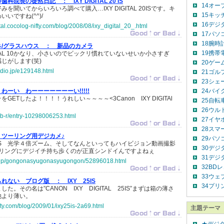
つ歯科院長の徒然日記 ：
IXY DIGITAL 20 IS
14オー
を聞いてからいろいろ調べて購入…IXY DIGITAL 20ISです。キ
15キッ
いですね(^^)/
16デジ
al.cocolog-nifty.com/blog/2008/08/ixy_digital_20_.html
17パソ
18腕時
ガネ/グラスハウス ：
新品のカメラ
19携帯電
GITAL 10かなり、小さいのでビックリ慣れていないせいか小さすぎ
じがします(笑)
20ゲー
adio.jp/e129148.html
21ゴル
23シェ
わーい わーーーーーーーい!!!!!
24バイ
ETしたよ！！！！うれしい～～～～<3Canon IXY DIGITAl
25自転
26ウル
n-b-r/entry-10298006253.html
27イヤ
28スマ
ツーリング用デジカメ♪
29パソ
 510IS 光学４倍ズーム、そしてなんといってもハイビジョン動画撮影
30デジ
リングにデジイチ持ち歩くのが正直シンドイんですよねぇ
31デジ
co.jp/gongonasyugonasyugongon/52896018.html
32BD
33ウェ
られない ブログ版 ：
IXY 25IS
34プリ
。その名は”CANON IXY DIGITAL 25IS”まずは箱の薄さ
池より薄い。
ifty.com/blog/2009/01/ixy25is-2a69.html
主題テーマ