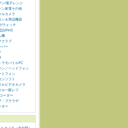
ブン/電子レンジ
チン家電その他
タルカメラ
コン＆周辺機器
計/ウォッチ
話/PHS
ム機
フクラブ
ーバー
ク
車
トラモバイルPC
ホン／ヘッドフォン
ートフォン
コンソフト
タルビデオカメラ
タル一眼レフ
レコーダー
ブ・ブラウザ
ンター