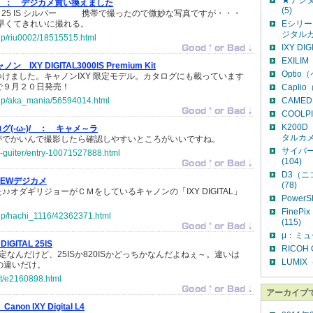
★デジ
 ：
デジカメ買い換えました
(5)
GITAL 25 IS シルバー 携帯で撮ったので微妙な写真ですが・・・
も早くてきれいに撮れる。
Eシリ
ジタルカ
.jp/riu0002/18515515.html
IXY DI
EXILI
ノン IXY DIGITAL3000IS Premium Kit
Optio
けました。キャノンIXY 限定モデル。カタログにも載っています
で９月２０日発売！
Capli
o.jp/aka_mania/56594014.html
CAMED
COOLP
K200
-ω-)/ ：
キャメ～ラ
タルカメ
がでかいんで撮影したら確認しやすいところがいいですね。
サイバー
er-guiter/entry-10071527888.html
(104)
D3（
NEWデジカメ
(78)
♪オダギリジョーがＣＭをしているキャノンの「IXY DIGITAL」
Power
Fine
o.jp/hachi_1116/42362371.html
(115)
μ：ミュ
 DIGITAL 25IS
RICOH
定なんだけど、25ISか820ISかどっちかなんだよねぇ～。違いは
LUMIX
の違いだけ。
net/e2160898.html
アーカイブ
Canon IXY Digital L4