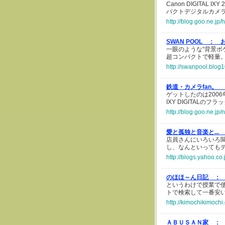
Canon DIGITA
パクトデジタルカメラCan
http://blog.goo.ne.
SWAN POOL ：
一眼のような“背景ボ
超コンパクトで軽量
http://swanpool.blog1
鉄道・カメラfan。 
ゲットしたのは2006年秋
IXY DIGITALのフ
http://blog.goo.ne.
愛と孤独と音楽と...
店員さんにいろいろ
し、なんといっても
http://blogs.yahoo.c
のほほ～ん日記 ：
というわけで授業で使い
トで検索して一番安い
http://kimochikimoch
ＡＢＵＳＡＮ家 ：