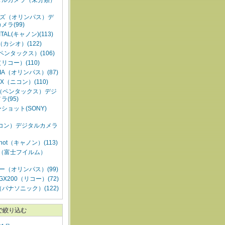
タルカメラ（未分類）
ーズ（オリンパス）デ
メラ(99)
GITAL(キャノン)(113)
M（カシオ）(122)
（ペンタックス）(106)
o（リコー）(110)
IA（オリンパス）(87)
IX（ニコン）(110)
D（ペンタックス）デジ
ラ(95)
ショット(SONY)
ニコン）デジタルカメラ
Shot（キャノン）(113)
Pix（富士フイルム）
ー（オリンパス）(99)
 GX200（リコー）(72)
（パナソニック）(122)
で絞り込む