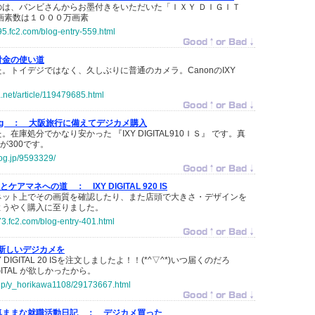
のは、バンビさんからお墨付きをいただいた「ＩＸＹ ＤＩＧＩＴ
画素数は１０００万画素
95.fc2.com/blog-entry-559.html
付金の使い道
。トイデジではなく、久しぶりに普通のカメラ。CanonのIXY
a.net/article/119479685.html
log ：
大阪旅行に備えてデジカメ購入
在庫処分でかなり安かった 『IXY DIGITAL910ＩＳ』 です。真
が300です。
log.jp/9593329/
o とケアマネへの道 ：
IXY DIGITAL 920 IS
ネット上でその画質を確認したり、また店頭で大きさ・デザインを
ようやく購入に至りました。
73.fc2.com/blog-entry-401.html
新しいデジカメを
Y DIGITAL 20 ISを注文しましたよ！！(*^▽^*)いつ届くのだろ
IGITAL が欲しかったから。
o.jp/y_horikawa1108/29173667.html
気ままな就職活動日記 ：
デジカメ買った