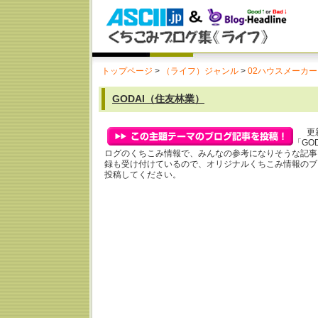
トップページ
>
（ライフ）ジャンル
>
02ハウスメーカー
GODAI（住友林業）
更新
「GO
ログのくちこみ情報で、みんなの参考になりそうな記事
録も受け付けているので、オリジナルくちこみ情報のブ
投稿してください。