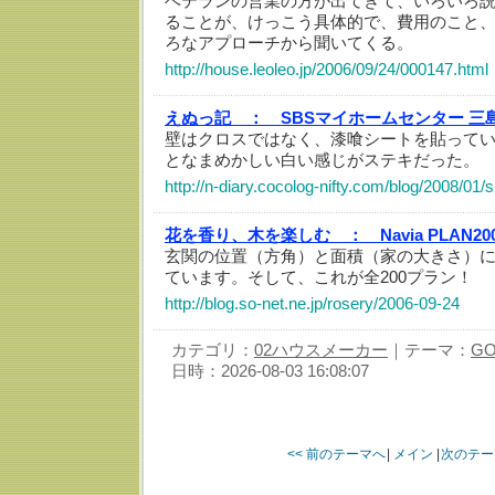
ベテランの営業の方が出てきて、いろいろ
ることが、けっこう具体的で、費用のこと
ろなアプローチから聞いてくる。
http://house.leoleo.jp/2006/09/24/000147.html
えぬっ記 ：
SBSマイホームセンター 三
壁はクロスではなく、漆喰シートを貼って
となまめかしい白い感じがステキだった。
http://n-diary.cocolog-nifty.com/blog/2008/01
花を香り、木を楽しむ ：
Navia PLAN20
玄関の位置（方角）と面積（家の大きさ）に
ています。そして、これが全200プラン！
http://blog.so-net.ne.jp/rosery/2006-09-24
カテゴリ：
02ハウスメーカー
｜テーマ：
G
日時：2026-08-03 16:08:07
<< 前のテーマへ
|
メイン
|
次のテー