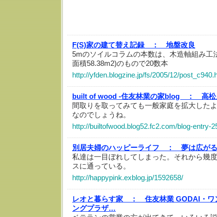
F(S)家の建て替え記録 ：
地盤改良
5mのソイルコラムの本数は、木造軸組み工法(G
面積58.38m2)のもので20数本
http://yfden.blogzine.jp/fs/2005/12/post_c940.
built of wood -住友林業の家blog ：
高松
間取りを取ってみても一般家庭を拡大した
なのでしょうね。
http://builtofwood.blog52.fc2.com/blog-entry-2
別居夫婦のハッピーライフ ：
夢は広が
私達は一目ぼれしてしまった。それから幾
スに通っている。
http://happypink.exblog.jp/1592658/
レオと暮らす家 ：
住友林業 GODAI・
ングプラザ…