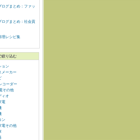
ブログまとめ：ファッ
ブログまとめ：社会貢
料理レシピ集
で絞り込む
ション
スメーカー
ビ
Dレコーダー
家電その他
ディオ
家電
機
機
コン
家電その他
庫
器