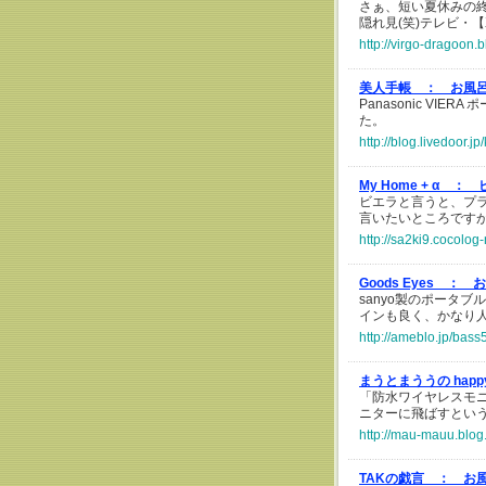
さぁ、短い夏休みの
隠れ見(笑)テレビ・【X
http://virgo-dragoon.
美人手帳 ：
お風呂
Panasonic VI
た。
http://blog.livedoor.
My Home + α ：
ビエラと言うと、プ
言いたいところです
http://sa2ki9.cocolog
Goods Eyes ：
お
sanyo製のポータブ
インも良く、かなり
http://ameblo.jp/bas
まうとまううの happy 
「防水ワイヤレスモ
ニターに飛ばすとい
http://mau-mauu.blog
TAKの戯言 ：
お