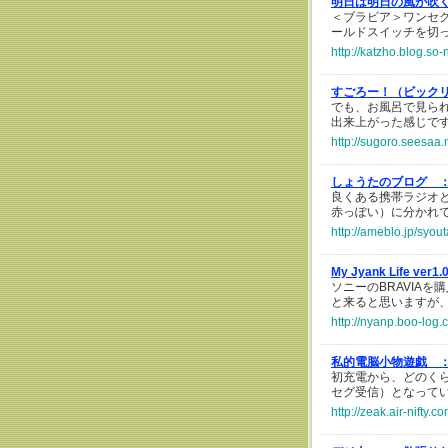
明日は明日の風が吹
＜ブラビア＞ワンセグ
ールドスイッチを切
http://katzho.blog.so
すごろー！（ビック
でも、お風呂で見ら
出来上がった感じで
http://sugoro.seesaa.
しょうたのブログ 
良くある携帯ラジオ
赤っぽい）に分かれ
http://ameblo.jp/syo
My Jyank Life ver1
ソニーのBRAVIA
と来ると思いますが
http://nyanp.boo-log
私的電脳小物遊戯 
初充電から、どのく
セグ受信）となって
http://zeak.air-nift