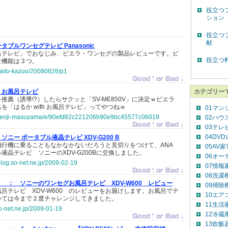
役立つ
ション
役立つ
献
タブルワンセグテレビ Panasonic
呂テレビ」でおなじみ、ビエラ・ワンセグの製品レビューです。ビ
役立つ
な機能は３つ。
/saito-kazuo/20080826/p1
お風呂テレビ
カテゴリー
推薦（誘導!?）したらサクッと「SV-ME850V」に決定ｗビエラ
を「はるか with お風呂テレビ」ってやつねｗ
01マン
jp/kenji-masuyama/e/90efd82c221206b90e9bc45577c06019
02ハウ
03テレ
04DV
ソニー ポータブル液晶テレビ XDV-G200 B
飛行機に乗ることもなかなかないだろうと見切りをつけて、ANA
05AV
液晶テレビ ソニーのXDV-G200Bに交換しました。
06オー
blog.so-net.ne.jp/2009-02-19
07情報
08洗濯
。 ：
ソニーのワンセグお風呂テレビ XDV-W600 レビュー
09掃除
呂テレビ XDV-W600 のレビューをお届けします。お風呂でテ
10エア
いては今まで２度チャレンジしてきました。
11生活
so-net.ne.jp/2009-01-19
12冷蔵
13炊飯