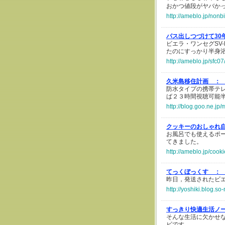
おかつ値段がヤバかったΣ
http://ameblo.jp/non
パス出しつづけて30
ビエラ・ワンセグSV
たのにすっかり半身
http://ameblo.jp/sfc
久米島移住計画 ：
防水タイプの携帯テ
ば２３時間視聴可能
http://blog.goo.ne.
クッキーのおしゃれ
お風呂でも使えるポー
てきました。
http://ameblo.jp/cook
てっくぼっくす ：
昨日，発送されたビエラ
http://yoshiki.blog.so
すっきり快適生活ノ
そんな生活に欠かせ
ビです