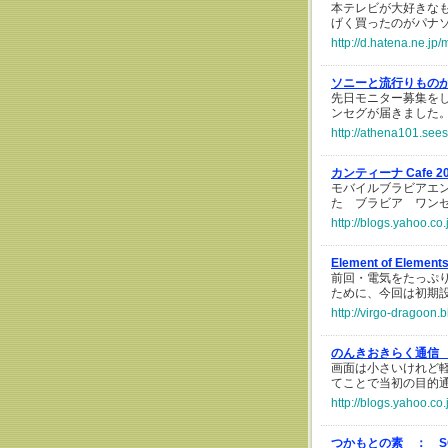
本テレビが大好きな
げく買ったのがパナソニ
http://d.hatena.ne.j
ソニーと流行りもの
先日モニター募集を
ンセグが届きました
http://athena101.see
カンティーナ Cafe 2
モバイルブラビアエン
た ブラビア ワンセ
http://blogs.yahoo.c
Element of Elemen
前回・電気をたっぷり
ために、今回は初期
http://virgo-dragoon.
のんきおきらく通信
画面は小さいけれど
てことで当初の目的
http://blogs.yahoo.c
つかもとの素 ：