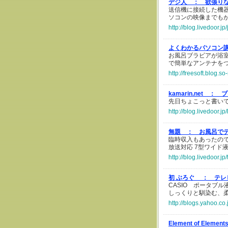
デジ人 ：
欲張り
送信機に接続した機
ソコンの映像までも
http://blog.livedoor.
よくわかるパソコン
お風呂ブラビアが浴
で簡単なアンテナを
http://freesoft.blog.s
kamarin.net ：
ブ
先日ちょこっと書いてたS
http://blog.livedoor.
無題 ：
お風呂で
臨時収入もあったの
放送対応 7型ワイド液晶テ
http://blog.livedoor.j
初 ぶろぐ ：
テレ
CASIO ポータブル
しっくりと馴染む、柔
http://blogs.yahoo.c
Element of Elemen