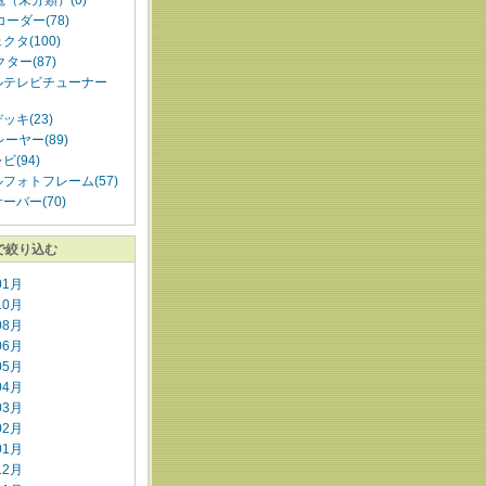
電（未分類）(0)
コーダー(78)
クタ(100)
ター(87)
ルテレビチューナー
ッキ(23)
ーヤー(89)
ビ(94)
フォトフレーム(57)
ーバー(70)
で絞り込む
01月
10月
08月
06月
05月
04月
03月
02月
01月
12月