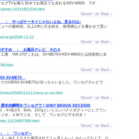
セグTVを購入 防水でお風呂でも見れるXDV-W600 です
cci/entry-10231851538.html
く ：
やっぱケータイじゃないよね、見るのは♪
0レビューの最終回。以上2本に引き続き、使用感などを書かせて貰い
-net.ne.jp/2008-12-22
のすすめ ：
お風呂テレビ その３
業 VW-J707これは、SV-ME70やXDV-W600とは技術的に全
8799.html
ERA SV-ME75
のVIERA SV-ME75が当っちゃいました。ワンセグテレビで
com/choko/2008/11/1112viera-sv-me.html
歴史的瞬間をワンセグで！SONY BRAVIA XDV-D500
1．4×高さ5．9cm、107gというコンパクトボディーにしてワン
ラジオ、ＡＭラジオ、そして、ワンセグビデオ付き！
f/entry-10124897589.html
ary♪ ：
ワンセグ～
ＳＶ－ＭＥ７５まだ発売されて１ヶ月くらぃしかたってなくて、な