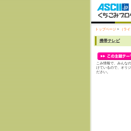
トップページ
>
（ライ
携帯テレビ
こみ情報で、みんな
けているので、オリ
ださい。