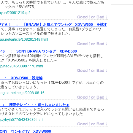
もんで、ちょっとの時間でも見ていたい…。そんな感じで悩んだあ
ックの「SV-ME75」
p/myun/20081219#p2
がすき！ ：
【BRAVIA】お風呂でワンセグ XDV-W600 を試す
して、見事（なぜか？）当選してしまった、お風呂<ブラビア>ワ
。いつものソニースタイルの箱で届きました。
saa.net/article/108281348.html
046 ：
SONY BRAVIA ワンセグ XDV-D500
ジン搭載! 最大約10時間のワンセグ録画やAM.FMラジオも搭載し
グ『XDV-D500』を購入しました～
o.jp/nao2046/33997770.html
ts ：
XDV-D500・設定編
食べてお腹いっぱいになった【XDV-D500】ですが、お出かけの
設定をしていきましょう。
blog.so-net.ne.jp/2008-08-16
 ：
携帯テレビ・・・買っちゃいましたぁ
軽くて小さくてポケットに入ってラジオも聞けるし録画もできるっ
通りＳＯＮＹのワンセグテレビになってしまいました
o.jp/yhyjh577/54243689.html
SONY ワンセグTV XDV-W600