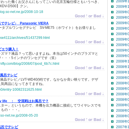
2009年
終わった働くお父さんにもってこいの北京五輪仕様ともいうべき、
DV-D500】クン。
2009年
blog.so-net.ne.jp/2008-10-18
2009年
2009年
2009年
でテレビ♪ Panasonic VIERA
ERA ポータブルワンセグテレビ SV-ME75（ホワイト）をお借りまし
2009年
2009年
jp/kw4111/archives/51437299.html
2009年
2009年
ビエラ購入！
2009年
ラズマ？液晶？って思いますよね。本当は50インチのプラズマと
2009年
が・・・5インチのワンセグです（笑）
2008年
-nifty.com/blog/2008/07/post_6b7c.html
2008年
2008年
風呂テレビ
2008年
ル液晶テレビ／LVT-WD40(W)です。なかなか良い映りです。デザ
2008年
人気商品になってきてますね。
2008年
s50/entry-10082311625.html
2008年
2008年
life ：
交流戦はお風呂で？
2008年
ニター」というもので、本機を出力機器に接続してワイヤレスでモ
うもの・・・。
2008年
.so-net.ne.jp/2008-05-20
2008年
2008年
風呂でテレビ
2007年