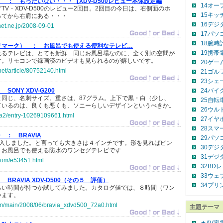
く ：
もったいない・・・【XDV-D500レビュー本体設定編
14オー
TV・XDV-D500のレビュー2回目。2回目の今日は、右側面のホ
15キッ
ってから右肩にある・・・
16デジ
-net.ne.jp/2008-09-01
17パソ
18腕時
リマーク） ：
お風呂でも使える便利なテレビ…
19携帯電
れるテレビは、とても新鮮 同じお風呂場なのに、全く別の空間が
す。リモコンで録画済のビデオも見られるのが嬉しいです。
20ゲー
net/article/80752140.html
21ゴル
23シェ
：
SONY XDV-G200
24バイ
と同じ、名刺サイズ。重さは、87グラム。上下で黒・白（少し、
25自転
ているのは、良くも悪くも、ソニーらしいデザインというべきか。
26ウル
uta2/entry-10269109661.html
27イヤ
28スマ
.0 ：
BRAVIA
29パソ
を購入しました。と言っても大きさは４インチです。形を見ればピン
30デジ
、お風呂でも使える防水のワンセグテレビです
31デジ
.com/e53451.html
32BD
33ウェ
：
BRAVIA XDV-D500（その５ 評価）
34プリ
らい時間が持つか試してみました。カタログ値では、８時間（ワン
います。
y.com/main/2008/06/bravia_xdvd500_72a0.html
主題テーマ