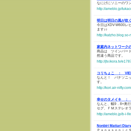
なにげにソニーのワン
http://ameblo.jp/tuka
明日は明日の風が吹
今日はXDV-W60
ます♪♪
http://katzho.blog.so
家庭内ネットワーク
商品は ツインバード工
然違う商品です。
http://jtv.ikora.tv/e17
コリちょこ ：
VI
なんと！ パナソニック
す。
http://kori.air-nifty.
幸せのタメイキ ：
なんと、幅9．8×奥行
セグ、ＦＭステレオ
http://ameblo.jp/b-i-
Nonbiri Mattari Di
Ｐａｎａｓｏｎｉｃ