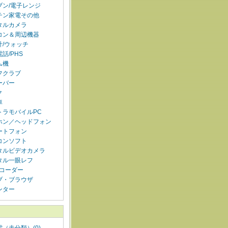
ブン/電子レンジ
チン家電その他
タルカメラ
コン＆周辺機器
計/ウォッチ
話/PHS
ム機
フクラブ
ーバー
ク
車
トラモバイルPC
ホン／ヘッドフォン
ートフォン
コンソフト
タルビデオカメラ
タル一眼レフ
レコーダー
ブ・ブラウザ
ンター