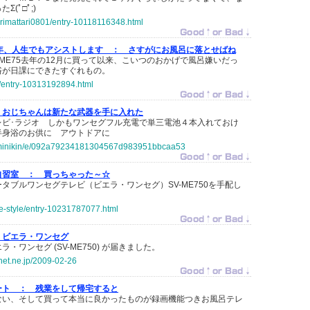
(ﾟ□ﾟ;)
birimattari0801/entry-10118116348.html
年、人生でもアシストします ：
さすがにお風呂に落とせばね
-ME75去年の12月に買って以来、こいつのおかげで風呂嫌いだっ
浴が日課にできたすぐれもの。
07/entry-10313192894.html
おじちゃんは新たな武器を手に入れた
レビ･ラジオ しかもワンセグフル充電で単三電池４本入れておけ
半身浴のお供に アウトドアに
jp/minikin/e/092a79234181304567d983951bbcaa53
自習室 ：
買っちゃった～☆
タブルワンセグテレビ（ビエラ・ワンセグ）SV-ME750を手配し
ie-style/entry-10231787077.html
ビエラ・ワンセグ
・ワンセグ (SV-ME750) が届きました。
-net.ne.jp/2009-02-26
ート ：
残業をして帰宅すると
ない、そして買って本当に良かったものが録画機能つきお風呂テレ