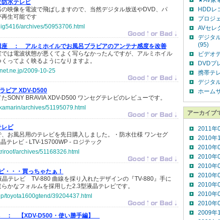
★AV家
な防水テレビ
器の映像を電波で飛ばしますので、当然デジタル放送やDVD、パ
HDDレ
が再生可能です
プロジェ
jp/jig5416/archives/50953706.html
AVセレク
デジタ
(95)
講座 ：
アルミホイルでお風呂ブラビアのアンテナ感度を改善
室では電波状態が悪くてよく写らなかったんですが、アルミホイル
ビデオデ
つくってよく映るようになりますよ。
DVDプレ
o-net.ne.jp/2009-10-25
携帯テレ
デジタル
ラビア XDV-D500
ホームサ
ONY BRAVIA XDV-D500 ワンセグテレビのレビューです。
jp/kamarin/archives/51195079.html
アーカイブ
テレビ
2011年
で、お風呂用のテレビを先日購入しました。・防水仕様 ワンセグ
2010年
レビ - LTV-1S700WP - ロジテック
2010年
p/triroof/archives/51168326.html
2010年
2010年
ビ・・・買っちゃたぁ！
2010年
液晶テレビ TV-880 曲線を採り入れたデザインの『TV-880』手に
2010年
らかなフォルムを採用した2.3型液晶テレビです。
2010年
o.jp/toyota1600gtend/39204437.html
2010年
2009年
ts ：
【XDV-D500・使い勝手編】