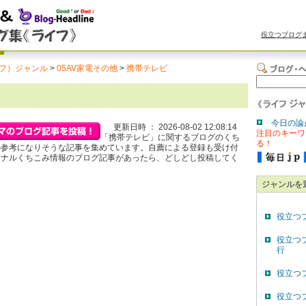
役立つブログ
フ）ジャンル
>
05AV家電その他
>
携帯テレビ
今日の論
更新日時 ： 2026-08-02 12:08:14
注目のキーワ
「携帯テレビ」に関するブログのくち
る！
の参考になりそうな記事を集めています。自薦による登録も受け付
ジナルくちこみ情報のブログ記事があったら、どしどし投稿してく
ジャンルを
役立つ
役立つ
行
役立つ
役立つ