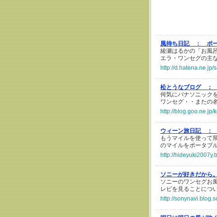
風待ち日記 ：
ポー
綾瀬はるかの「お風
エラ・ワンセグの主
http://d.hatena.ne.jp
松とうなブログ ：
何気にパナソニックを
ワンセグ・・またの名
http://blog.goo.ne.
ウィーン旅日記 ：
もうマイルを使って
のマイルをポータブル
http://hideyuki2007y.
ソニーが好きだから
ソニーのワンセグお風
レビを見ることにつ
http://sonynavi.blog.