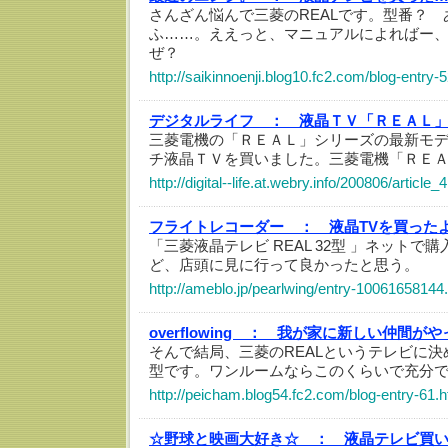
さんざん悩んで三菱のREALです。型番？
ふ……。ええっと、マニュアルによればー、LC
ぜ？
http://saikinnoenji.blog10.fc2.com/blog-entry-
デジタルライフ ：
液晶ＴＶ「ＲＥＡＬ
三菱電機の「ＲＥＡＬ」シリーズの最新モデ
チ液晶ＴＶを買いました。三菱電機「ＲＥＡＬ」
http://digital--life.at.webry.info/200806/article_
フライトレコーダー ：
液晶TVを買った
「三菱液晶テレビ REAL 32型 」ネットで
ど、店頭に見に行って良かったと思う。
http://ameblo.jp/pearlwing/entry-10061658144
overflowing ：
我が家に新しい仲間がや
そんで結局、三菱のREALというテレビに決
型です。ワンルームならこのくらいで充分
http://peicham.blog54.fc2.com/blog-entry-61.h
☆野球と映画大好き☆ ：
液晶テレビ買