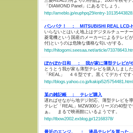
三菱REALの何よりの特徴は、2007年秋モ
「DIAMOND Panel」にあるでしょう。
http://ameblo.jp/euphpq29/entry-10135443828
バンパク！ ：
MITSUBISHI REAL LC
いらないとはいえ地上はデジタルチューナー付
菱電機という国産のメーカーによるテレビが9
付)というのは危険な価格な匂いがする。
http://hitogomi.seesaa.net/article/73378643.ht
ぽかぽか日和 ：
我が家に薄型テレビが
とうとう我が家も薄型テレビを購入しました～
「REAL」 ４６型です。黒くてデカイです
http://blogs.yahoo.co.jp/kakipi52/5754481.htm
某の雑記帳 ：
テレビ購入
遅ればせながら地デジ対応、薄型テレビを
テレビ「REAL」MZW300シリーズの40
ぁ。 まるで映画館にいるようです。
http://tbow2002.exblog.jp/12168378/
最近のエンジ。 ：
液晶テレビを買った