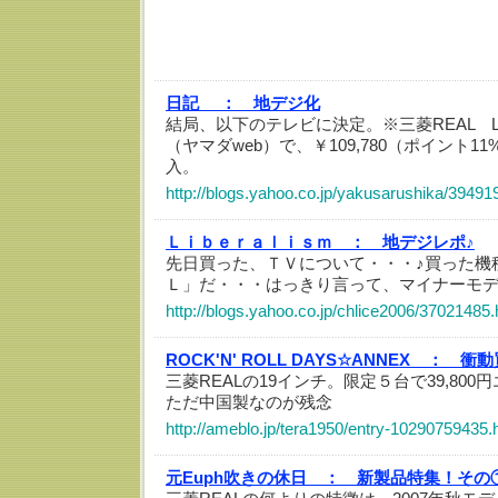
日記 ：
地デジ化
結局、以下のテレビに決定。※三菱REAL LC
（ヤマダweb）で、￥109,780（ポイント11
入。
http://blogs.yahoo.co.jp/yakusarushika/39491
Ｌｉｂｅｒａｌｉｓｍ ：
地デジレポ♪
先日買った、ＴＶについて・・・♪買った機
Ｌ」だ・・・はっきり言って、マイナーモ
http://blogs.yahoo.co.jp/chlice2006/37021485.
ROCK'N' ROLL DAYS☆ANNEX ：
衝動
三菱REALの19インチ。限定５台で39,800円
ただ中国製なのが残念
http://ameblo.jp/tera1950/entry-10290759435.
元Euph吹きの休日 ：
新製品特集！その