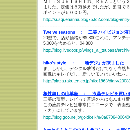
ＭＩＴＳＵＢＩＳＨＩの、ＲＥＡＬという
ました。定価は８万越えでしたが、割引で
ポイントが５０００円。
http://susquehanna.blog75.fc2.com/blog-entry
Twelve seasons ：
三菱 ハイビジョン液晶
20型で、店頭価格が89,800これに、アン
5,000を含めると、94,800
http://blog.livedoor.jp/wings_ai_tsubasa/arch
hiko's style ：
「地デジ」が来ました
ま、しかし、デジタル放送だけでなく当然各
画像はキレイだし、新しいモノはいいね～
http://plaza.rakuten.co.jp/hiko1963/diary/200
根性無しの山羊座 ：
液晶テレビを買い
三菱の薄型テレビって普通の人はあんまり
この液晶テレビは非常にユニークで、表面
テカ）にしています。
http://blog.goo.ne.jp/goldkeik/e/8a8798480
Annieさんとこのウルトラマン ：
地デジ