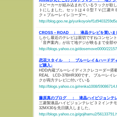
スピーカーが組み込まれているラックが欲
トにしました。セットは４０型ＴＶ(三菱Ｒ
ク＋ブルーレイレコーダー。
http://blog.goo.ne.jp/yurikoyo/e/f1d9403259
CROSS－ROAD ：
液晶テレビを買いま
しかし最近のテレビは親切ですねコンセン
「音声案内」が出て地デジが映るまで全部
http://blogs.yahoo.co.jp/dosemove0000/2215
恋花スタイル ：
ブルーレイ＆ハードデ
ビ購入♪
HDD内蔵ブルーレイディスクレコーダー搭
REAL LCD-37BHR300です。 ブルー
クが両方テレビに付いている
http://blogs.yahoo.co.jp/renka1008/59086714.
藤原真のブログ ：
液晶ハイビジョンテ
三菱製液晶ハイビジョンテレビ３２インチモデル
32MX30を先日購入しました。
http://blogs.yahoo.co.jp/gojihamu2/56133791.