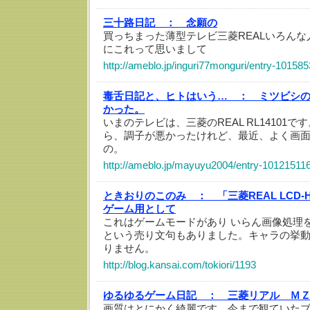
三十路日記 ：
念願の
買っちまった薄型テレビ三菱REALいろん
にこれって思いまして
http://ameblo.jp/inguri77monguri/entry-10158
毒舌日記と、ヒトはいう… ：
ミツビシ
かった。
いまのテレビは、三菱のREAL RL14101
ら、調子が悪かったけれど、最近、よく画
の。
http://ameblo.jp/mayuyu2004/entry-10121511
ときおりのこのみ ：
「三菱REAL LCD
ゲーム用として
これはゲームモードがあり いらん画像処理
という売り文句もありました。キャラの挙
りません。
http://blog.kansai.com/tokiori/1193
ゆるゆるゲーム日記 ：
三菱リアル Ｍ
画質はとにかく綺麗です。今まで観ていた