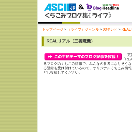
トップページ
>
（ライフ）ジャンル
>
03テレビ
>
REA
REALリアル（三菱電機）
更新
「RE
るブログのくちこみ情報で、みんなの参考になりそうな
る登録も受け付けているので、オリジナルくちこみ情報
どし投稿してください。