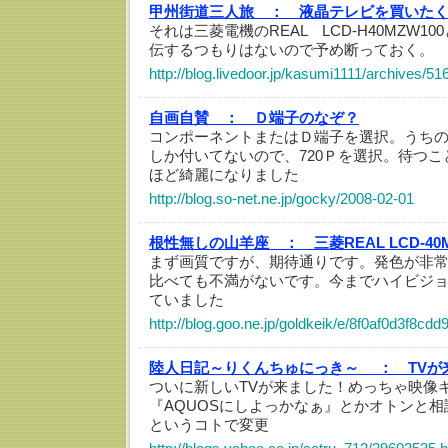
甲州街道三人旅 ：
液晶テレビを買いた
それは三菱電機のREAL LCD-H40MZW1
伝するつもりはないので予め断っておく。
http://blog.livedoor.jp/kasumi1111/archives/5
自画自賛 ：
Ｄ端子のなぞ？
コンポーネントまたはＤ端子を選択。うち
しか付いてないので、720Ｐを選択。待つ
ほど綺麗になりました
http://blog.so-net.ne.jp/gocky/2008-02-01
根性無しの山羊座 ：
三菱REAL LCD-4
まず画質ですが、期待通りです。発色が非
比べても不満がないです。今までハイビジ
ていました
http://blog.goo.ne.jp/goldkeik/e/8f0af0d3f8
陸人日記～りくんちゅにっき～ ：
TVが
ついに新しいTVが来ました！めっちゃ映像キ
『AQUOSにしよっかなぁ』とかオトンと
というコトで変更