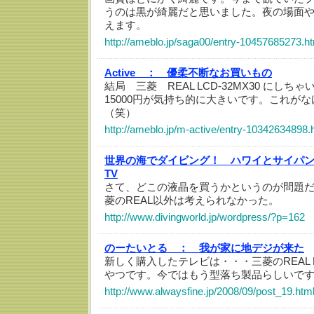
うのは黒が綺麗だと思いました。夜の場面
えます。
http://ameblo.jp/saga00/entry-10457685273.h
Active ：
優柔不断なお買いもの
結局 三菱 REAL LCD-32MX30 にし
15000円が気持ち的に大きいです。これが
（笑）
http://ameblo.jp/m-active/entry-10342634898.
世界の海でダイビング！ ハワイとサイパ
TV
さて、どこの液晶を買うかというのが問題
菱のREAL以外は考えられなかった。
http://www.divingworld.jp/wordpress/?p=162
のーたいとる ：
我が家に地デジが来た
新しく購入したテレビは・・・三菱のREAL LC
やつです。今ではもう型落ち製品らしいで
http://www.alwaysfine.jp/2008/09/post_19.htm