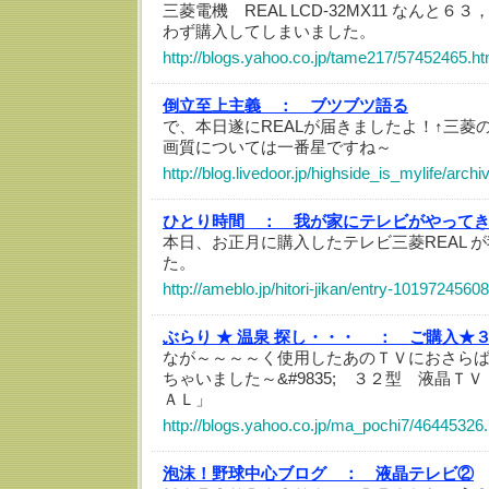
三菱電機 REAL LCD-32MX11 なんと
わず購入してしまいました。
http://blogs.yahoo.co.jp/tame217/57452465.ht
倒立至上主義 ：
ブツブツ語る
で、本日遂にREALが届きましたよ！↑三菱
画質については一番星ですね～
http://blog.livedoor.jp/highside_is_mylife/arc
ひとり時間 ：
我が家にテレビがやって
本日、お正月に購入したテレビ三菱REAL 
た。
http://ameblo.jp/hitori-jikan/entry-1019724560
ぶらり ★ 温泉 探し・・・ ：
ご購入★
なが～～～～く使用したあのＴＶにおさらばして
ちゃいました～&#9835; ３２型 液晶ＴＶ 
ＡＬ」
http://blogs.yahoo.co.jp/ma_pochi7/46445326.
泡沫！野球中心ブログ ：
液晶テレビ②