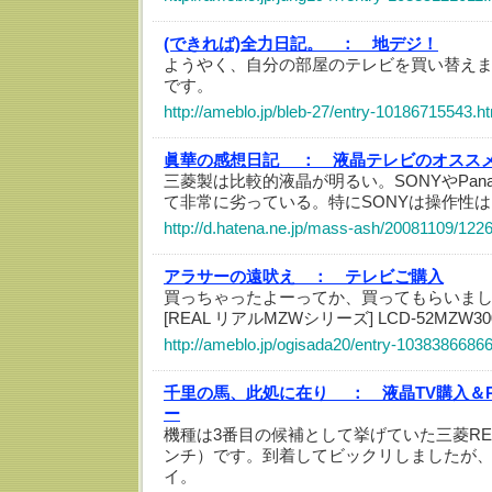
(できれば)全力日記。 ：
地デジ！
ようやく、自分の部屋のテレビを買い替えまし
です。
http://ameblo.jp/bleb-27/entry-10186715543.h
眞華の感想日記 ：
液晶テレビのオスス
三菱製は比較的液晶が明るい。SONYやPana
て非常に劣っている。特にSONYは操作性
http://d.hatena.ne.jp/mass-ash/20081109/12
アラサーの遠吠え ：
テレビご購入
買っちゃったよーってか、買ってもらいました M
[REAL リアルMZWシリーズ] LCD-52MZW30
http://ameblo.jp/ogisada20/entry-10383866866
千里の馬、此処に在り ：
液晶TV購入＆RE
ー
機種は3番目の候補として挙げていた三菱REAL 
ンチ）です。到着してビックリしましたが、
イ。