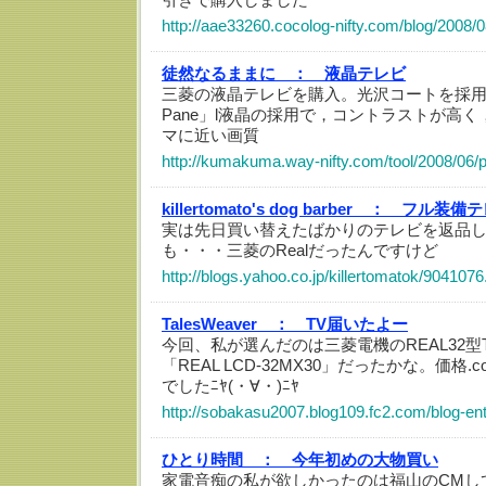
http://aae33260.cocolog-nifty.com/blog/2008
徒然なるままに ：
液晶テレビ
三菱の液晶テレビを購入。光沢コートを採用し
Pane」l液晶の採用で，コントラストが高
マに近い画質
http://kumakuma.way-nifty.com/tool/2008/06/
killertomato's dog barber ：
フル装備テ
実は先日買い替えたばかりのテレビを返品しまし
も・・・三菱のRealだったんですけど
http://blogs.yahoo.co.jp/killertomatok/9041076
TalesWeaver ：
TV届いたよー
今回、私が選んだのは三菱電機のREAL32型TV(
「REAL LCD-32MX30」だったかな。価格.
でしたﾆﾔ(・∀・)ﾆﾔ
http://sobakasu2007.blog109.fc2.com/blog-en
ひとり時間 ：
今年初めの大物買い
家電音痴の私が欲しかったのは福山のCMして