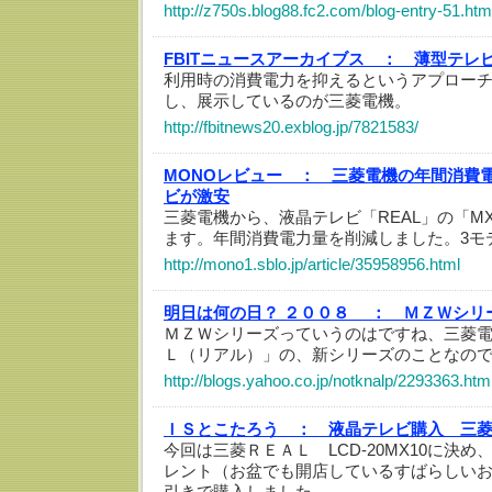
http://z750s.blog88.fc2.com/blog-entry-51.htm
FBITニュースアーカイブス ：
薄型テレ
利用時の消費電力を抑えるというアプロー
し、展示しているのが三菱電機。
http://fbitnews20.exblog.jp/7821583/
MONOレビュー ：
三菱電機の年間消費
ビが激安
三菱電機から、液晶テレビ「REAL」の「M
ます。年間消費電力量を削減しました。3モ
http://mono1.sblo.jp/article/35958956.html
明日は何の日？ ２００８ ：
ＭＺＷシリ
ＭＺＷシリーズっていうのはですね、三菱
Ｌ（リアル）」の、新シリーズのことなの
http://blogs.yahoo.co.jp/notknalp/2293363.htm
ＩＳとこたろう ：
液晶テレビ購入 三菱Ｒ
今回は三菱ＲＥＡＬ LCD-20MX10に決め、
レント（お盆でも開店しているすばらしいお店
引きで購入しました