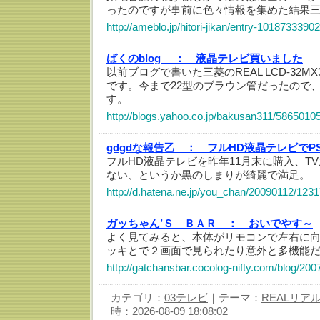
ったのですが事前に色々情報を集めた結果三菱
http://ameblo.jp/hitori-jikan/entry-1018733390
ばくのblog ：
液晶テレビ買いました
以前ブログで書いた三菱のREAL LCD-32M
です。今まで22型のブラウン管だったので
す。
http://blogs.yahoo.co.jp/bakusan311/5865010
gdgdな報告乙 ：
フルHD液晶テレビでP
フルHD液晶テレビを昨年11月末に購入、T
ない、というか黒のしまりが綺麗で満足。
http://d.hatena.ne.jp/you_chan/20090112/123
ガッちゃん’Ｓ ＢＡＲ ：
おいでやす～
よく見てみると、本体がリモコンで左右に
ッキとで２画面で見られたり意外と多機能
http://gatchansbar.cocolog-nifty.com/blog/200
カテゴリ：
03テレビ
｜テーマ：
REALリア
時：2026-08-09 18:08:02