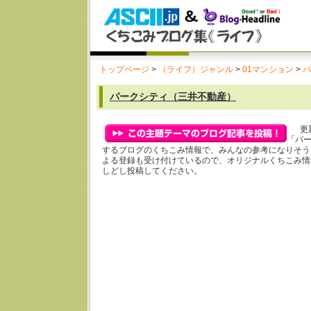
トップページ
>
（ライフ）ジャンル
>
01マンション
>
パ
パークシティ（三井不動産）
更新
「パ
するブログのくちこみ情報で、みんなの参考になりそう
よる登録も受け付けているので、オリジナルくちこみ情
しどし投稿してください。