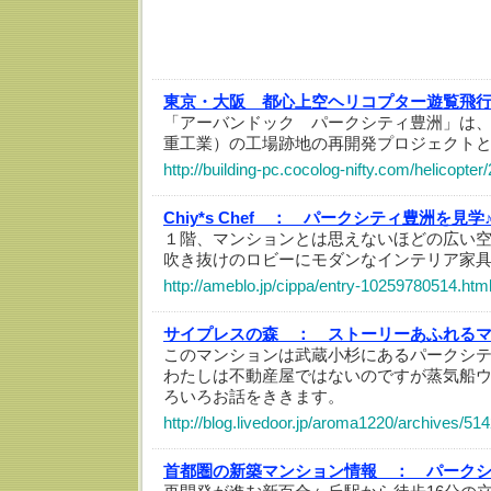
東京・大阪 都心上空ヘリコプター遊覧飛
「アーバンドック パークシティ豊洲」は
重工業）の工場跡地の再開発プロジェクト
http://building-pc.cocolog-nifty.com/helicopte
Chiy*s Chef ：
パークシティ豊洲を見学
１階、マンションとは思えないほどの広い
吹き抜けのロビーにモダンなインテリア家
http://ameblo.jp/cippa/entry-10259780514.htm
サイプレスの森 ：
ストーリーあふれる
このマンションは武蔵小杉にあるパークシ
わたしは不動産屋ではないのですが蒸気船
ろいろお話をききます。
http://blog.livedoor.jp/aroma1220/archives/51
首都圏の新築マンション情報 ：
パーク