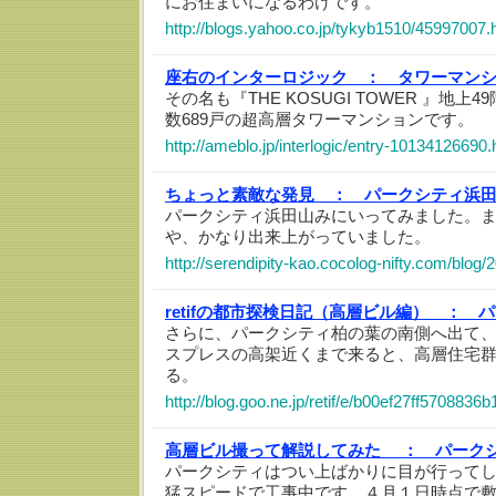
にお住まいになるわけです。
http://blogs.yahoo.co.jp/tykyb1510/45997007.
座右のインターロジック ：
タワーマン
その名も『THE KOSUGI TOWER 』地上
数689戸の超高層タワーマンションです。
http://ameblo.jp/interlogic/entry-10134126690.
ちょっと素敵な発見 ：
パークシティ浜
パークシティ浜田山みにいってみました。
や、かなり出来上がっていました。
http://serendipity-kao.cocolog-nifty.com/blog
retifの都市探検日記（高層ビル編） ：
パ
さらに、パークシティ柏の葉の南側へ出て
スプレスの高架近くまで来ると、高層住宅群
る。
http://blog.goo.ne.jp/retif/e/b00ef27ff570883
高層ビル撮って解説してみた ：
パーク
パークシティはつい上ばかりに目が行って
猛スピードで工事中です。４月１日時点で