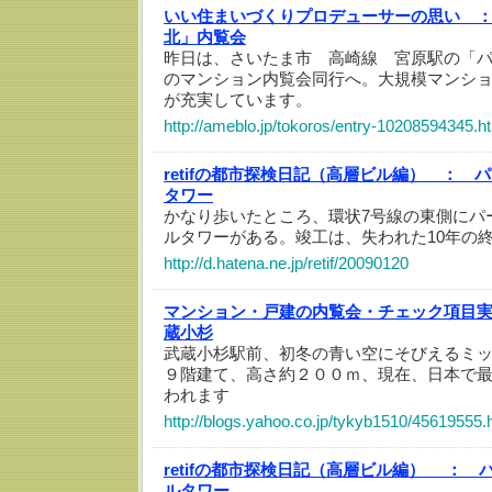
いい住まいづくりプロデューサーの思い 
北」内覧会
昨日は、さいたま市 高崎線 宮原駅の「
のマンション内覧会同行へ。大規模マンシ
が充実しています。
http://ameblo.jp/tokoros/entry-10208594345.h
retifの都市探検日記（高層ビル編） ：
パ
タワー
かなり歩いたところ、環状7号線の東側にパ
ルタワーがある。竣工は、失われた10年の
http://d.hatena.ne.jp/retif/20090120
マンション・戸建の内覧会・チェック項目
蔵小杉
武蔵小杉駅前、初冬の青い空にそびえるミ
９階建て、高さ約２００ｍ、現在、日本で
われます
http://blogs.yahoo.co.jp/tykyb1510/45619555.
retifの都市探検日記（高層ビル編） ：
ルタワー