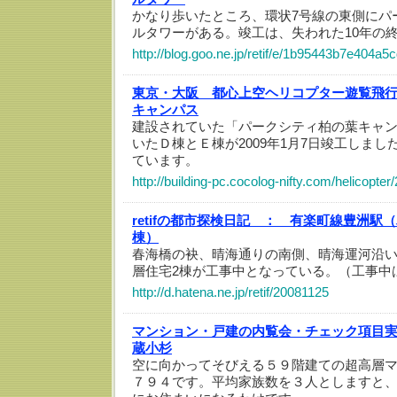
かなり歩いたところ、環状7号線の東側にパ
ルタワーがある。竣工は、失われた10年の
http://blog.goo.ne.jp/retif/e/1b95443b7e404a
東京・大阪 都心上空ヘリコプター遊覧飛
キャンパス
建設されていた「パークシティ柏の葉キャ
いたＤ棟とＥ棟が2009年1月7日竣工しま
ています。
http://building-pc.cocolog-nifty.com/helicopte
retifの都市探検日記 ：
有楽町線豊洲駅（
棟）
春海橋の袂、晴海通りの南側、晴海運河沿
層住宅2棟が工事中となっている。（工事中
http://d.hatena.ne.jp/retif/20081125
マンション・戸建の内覧会・チェック項目
蔵小杉
空に向かってそびえる５９階建ての超高層
７９４です。平均家族数を３人としますと