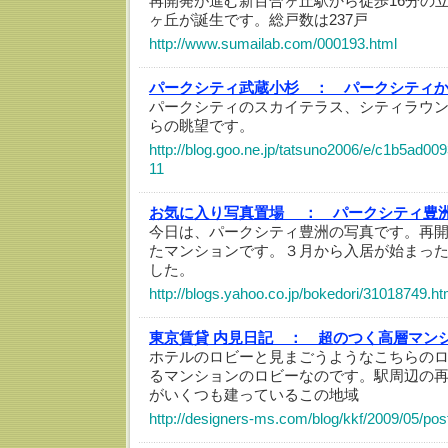
再開発が進む新百合ヶ丘駅から徒歩16分の
ヶ丘が誕生です。総戸数は237戸
http://www.sumailab.com/000193.html
パークシティ武蔵小杉 ：
パークシティ
パークシティのスカイテラス、シティラウ
らの眺望です。
http://blog.goo.ne.jp/tatsuno2006/e/c1b5ad
11
お気に入り写真置場 ：
パークシティ豊
今日は、パークシティ豊洲の写真です。再
たマンションです。３月から入居が始まっ
した。
http://blogs.yahoo.co.jp/bokedori/31018749.ht
東京賃貸 内見日記 ：
超のつく高層マン
ホテルのロビーと見まごうようなこちらの
るマンションのロビーなのです。駅周辺の
がいくつも建っているこの地域
http://designers-ms.com/blog/kkf/2009/05/po