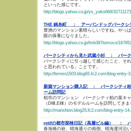
といった感じです。
http://blogs.yahoo.co.jp/ys_yoko068/32711173
THE 錦糸町 ：
アーバンドッグパークシテ
豊洲のマンション素晴らしいですね。やっ
眼の保養になりました。
http://blogs.yahoo.co.jp/lmb387tomoco/16785
パークシティから見た武蔵小杉 ：
パー
パークシティに引っ越して感じたこと、そ
と思われている」ことです。
http://ferrero1503.blog65.fc2.com/blog-entry-3
新築マンション購入記 ：
パークシティ
ーム訪問記
柏市のマンション パークシティ柏の葉キャ
（D棟,E棟）のモデルルームを訪問してきま
http://manshion.blog25.fc2.com/blog-entry-14
retifの都市探検日記（高層ビル編） ：
春海橋の袂、晴海通りの南側、晴海運河沿