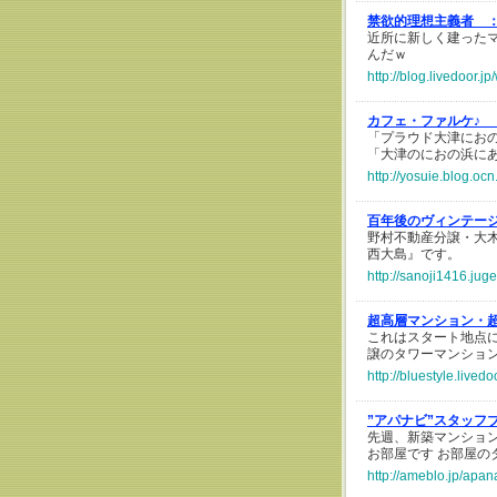
禁欲的理想主義者 
近所に新しく建った
んだｗ
http://blog.livedoor.
カフェ・ファルケ♪ 
「プラウド大津にお
「大津のにおの浜に
http://yosuie.blog.o
百年後のヴィンテー
野村不動産分譲・大木
西大島』です。
http://sanoji1416.jug
超高層マンション・
これはスタート地点に
譲のタワーマンション
http://bluestyle.live
”アパナビ”スタッフ
先週、新築マンショ
お部屋です お部屋のタ
http://ameblo.jp/apa