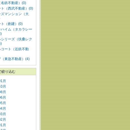
名鉄不動産）(0)
ト（西武不動産）(0)
ンズマンション（大
)
ト（創建）(0)
ンハイム（タカラレー
)
ルシリーズ（扶桑レク
)
ルコート（近鉄不動
（東急不動産）(4)
で絞り込む
01月
10月
08月
06月
05月
04月
03月
02月
01月