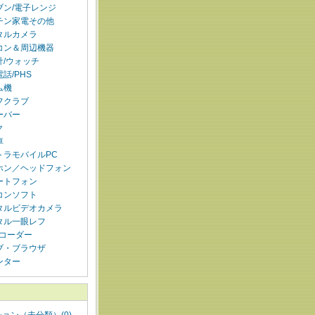
ブン/電子レンジ
チン家電その他
タルカメラ
コン＆周辺機器
計/ウォッチ
話/PHS
ム機
フクラブ
ーバー
ク
車
トラモバイルPC
ホン／ヘッドフォン
ートフォン
コンソフト
タルビデオカメラ
タル一眼レフ
レコーダー
ブ・ブラウザ
ンター