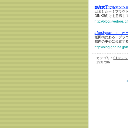
独身女子でもマンシ
出ましたー！プラウ
DINKS向けを意識し
http://blog.livedoor.
after3year ：
オ
飯田橋にある、プラ
都内の中心に位置す
http://blog.goo.ne.
カテゴリ：
01マン
19:07:06