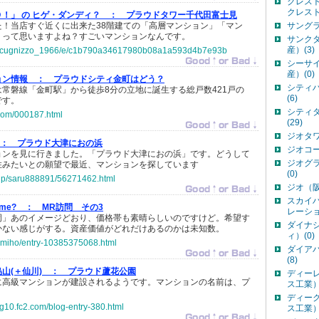
クレス
クレスト
！」 の ヒゲ・ダンディ？ ：
プラウドタワー千代田富士見
た！当店すぐ近くに出来た38階建ての「高層マンション」「マン
サングラ
」って思いますよね？すごいマンションなんです。
サンク
産）(3)
jp/scugnizzo_1966/e/c1b790a34617980b08a1a593d4b7e93b
シーサ
産）(0)
ョン情報 ：
プラウドシティ金町はどう？
シティ
常磐線「金町駅」から徒歩8分の立地に誕生する総戸数421戸の
(6)
です。
シティ
.com/000187.html
(29)
ジオタワ
 ：
プラウド大津におの浜
ジオコー
ョンを見に行きました。「プラウド大津におの浜」です。どうして
ジオグ
住みたいとの願望で最近、マンションを探しています
(0)
o.jp/saru888891/56271462.html
ジオ（阪
スカイ
o me? ：
MR訪問 その3
レーショ
岡」あのイメージどおり、価格帯も素晴らしいのですけど。希望す
ダイナ
かない感じがする。資産価値がどれだけあるのかは未知数。
ィ）(0)
u--miho/entry-10385375068.html
ダイア
(8)
山(＋仙川) ：
プラウド蘆花公園
ディー
に高級マンションが建設されるようです。マンションの名前は、プ
ス工業）(
ディー
og10.fc2.com/blog-entry-380.html
ス工業）(