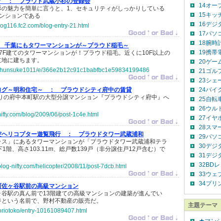
グ ：
プラウド武蔵小杉の登録会
14オー
杉の魅力を簡単に言うと、1、セキュリティがしっかりしている
15キッ
マンションである
16デジ
log116.fc2.com/blog-entry-21.html
17パソ
18腕時
千葉にもタワーマンションが～プラウド稲毛～
19携帯電
7F建てのタワーマンションが！プラウド稲毛。近くに10F以上の
立地に建ちます。
20ゲー
jp/shunsuke1011/e/366e2b12c91c1babfbc1e59834199486
21ゴル
23シェ
ログ～明和住宅～ ：
プラウドシティ府中の賃貸
24バイ
かりの府中本町駅の大型分譲マンション『プラウドシティ府中』へ
25自転
。
26ウル
-nifty.com/blog/2009/06/post-1c4e.html
27イヤ
28スマ
空ヘリコプター遊覧飛行 ：
プラウドタワー武蔵浦和
29パソ
ラス」にあるタワーマンションが「プラウドタワー武蔵浦和テラ
30デジ
1階、高さ103.11m、総戸数139戸（非分譲住戸12戸含む）で
31デジ
32BD
colog-nifty.com/helicopter/2008/11/post-7dcb.html
33ウェ
34プリ
阿佐ヶ谷駅前の高級マンション
ヶ谷駅の真ん前で13階建ての高級マンションの建築が進んでい
谷という名前で、野村不動産の販売だ。
主題テーマ
boriotoko/entry-10161089407.html