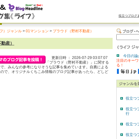
役立つブログ
フ）ジャンル
>
01マンション
>
プラウド（野村不動産）
不動産）
今日の論
更新日時 ： 2026-07-29 03:07:07
注目のキーワ
「プラウド（野村不動産）」に関する
る！
報で、みんなの参考になりそうな記事を集めています。自薦による
るので、オリジナルくちこみ情報のブログ記事があったら、どしど
。
ジャンルを
役立つ
役立つ
行
役立つ
役立つ