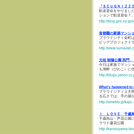
「ＳＣＵＧＮＩＺＺＯ
歓送迎会をやりまし
ションで歓送迎会？
http://blog.goo.ne.
首都圏の新築マンシ
プラウドシティ金町は
ビッグプロジェクト
http://www.sumailab
元祖 朝陽公園 西門
今日は家族でマンシ
も湖畔（びわこ）に
http://blogs.yahoo.c
What's happened t
プラウドシティ上大
る広さでは、手の届
http://ameblo.jp/kaj
Ｉ ＬＯＶＥ 千歳烏
千歳烏山・芦花公園
ラウド蘆花公園
http://karasuyama.bl