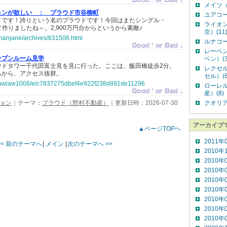
メイツ（
ョンが欲しい ：
プラウド市谷柳町
ユアコー
ドです！誇りという名のプラウドです！今回はまたシングル・
ライオ
て作りましたね～。2,900万円台からというから素敵♪
京）(11
jp/hanjane/archives/831508.html
ルナコー
レーベ
ープンルーム見学
ベン）(3
ウドタワー千代田富士見を見に行った。ここは、飯田橋徒歩2分。
レクセ
るから、アクセス抜群。
セル）(6
jp/lawlaw1008/e/c7837275dbef4e922f238d891de11296
ローレ
産）(8)
ション
｜テーマ：
プラウド（野村不動産）
｜更新日時：2026-07-30
クオリア
アーカイブ
▲ページTOPへ
2011年
<< 前のテーマへ
|
メイン
|
次のテーマへ >>
2010年
2010年
2010年
2010年
2010年
2010年
2010年
2010年