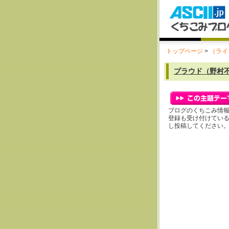
トップページ
>
（ライ
プラウド（野村
ブログのくちこみ情
登録も受け付けてい
し投稿してください