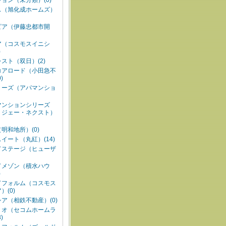
ョン（未分類）(0)
ス（旭化成ホームズ）
ピア（伊藤忠都市開
ア（コスモスイニシ
)
スト（双日）(2)
コアロード（小田急不
)
リーズ（アパマンショ
マンションシリーズ
・ジェー・ネクスト）
明和地所）(0)
イート（丸紅）(14)
ドステージ（ヒューザ
ドメゾン（積水ハウ
)
ドフォルム（コスモス
）(0)
ア（相鉄不動産）(0)
リオ（セコムホームラ
)