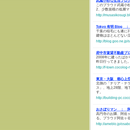
武蔵小杉な生活ブロ
このプラウド武蔵小
2、少数規模の低層
http://musasikosugi.b
Tokyo 有明 Blog ：
千葉の稲毛にも遂に3
建物はほとんどない
http://blog.goo.ne.
府中市賃貸不動産ブ
2008年に建ったば
昨日行ってきました
http://f-town.cocolog
東京・大阪 都心上
北側の「ナリア・テ
ス」、地上28階、地下
す。
http://building-pc.co
おさぼりマン ：
高円寺のお隣、阿佐
る。プラウド阿佐ヶ
http://ameblo.jp/osa