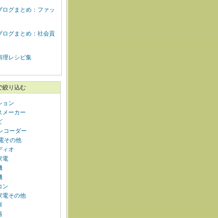
ブログまとめ：ファッ
ブログまとめ：社会貢
料理レシピ集
で絞り込む
ション
スメーカー
ビ
Dレコーダー
家電その他
ディオ
家電
機
機
コン
家電その他
庫
器