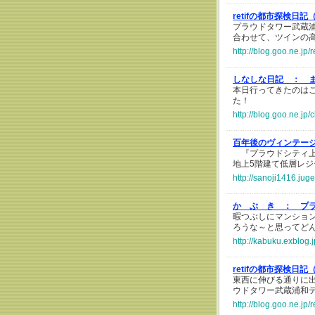
retifの都市探検日
プラウドタワー武蔵
合わせて、ツインの
http://blog.goo.ne.j
しなしな日記 ：
本日行ってきたのは
た！
http://blog.goo.ne.
百年後のヴィンテー
『プラウドシティ上大
地上5階建て低層レジ
http://sanoji1416.jug
か ぶ き ：
プ
暇つぶしにマンショ
ろうな～と思ってど
http://kabuku.exblog.
retifの都市探検日
東西に伸びる通りに
ウドタワー武蔵浦和
http://blog.goo.ne.j