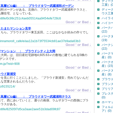
ディー
工業）(0
記（高層ビル編） ：
プラウドタワー武蔵浦和ガーデン
浦和ガーデンがある。北側の、プラウドタワー武蔵浦和テラスと、
ディー
高層住宅、となっている。
ウス工業
ハイライ
p/retif/e/0c99c251c4aeb05514aa9454efe728c6
ハイコー
パーク
またまたマンション見学
(22)
こちら。プラウドタワー東五反田。ここはなかなか好みの作りでし
パーク
(19)
jp/cinnamoroll_cafe/e/aa12a1b73f75534cb81ae37b9ada63b3
パーク
(22)
ジマンション ：
プラウドシティ上大岡
パーク
岡』は、旧日産社宅跡地4,605.63㎡の敷地に建てられる5棟の
産）(0)
デンスです。
パーク
em.jp/?eid=908
産）(15
パーク
ラウド新浦安
産）(8)
ンを見に行くことにしました。「プラウド新浦安」売れてないんだ
プラウド
んな営業されるんだろうか。
ブランズ
jp/9155214/
ブリリア
プレス
記（高層ビル編） ：
プラウドタワー武蔵浦和テラス
(0)
出て、西に歩いていくと、通りの南側、ラムザタワーの西側にプラ
ホーマッ
テラスがある。
フォル
p/retif/e/82505f7d5ca3aae2aee51b3dad09fc87
ア）(0)