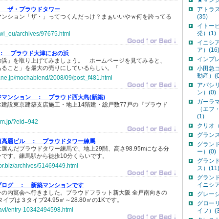
★マンシ
：
ザ・プラウドタワー
アトラ
マンション「ザ・」ってつくんだっけ？まぁいいやｗ何を誇ってる
(35)
イトー
発）(1)
jp/wi_eu/archives/97675.html
イニシ
ア）(16
：
プラウド大津におの浜
インプレ
の浜」を取り上げてみましょう。 ホームページを見てみると、
あること」を最大の売りにしているらしい。「
小田急
動産）(0
cn.ne.jp/mochablend/2008/09/post_f481.html
アパシ
ン）(0)
ジマンション ：
プラウド西大島(新築)
ガーラ
建設東京建築支店施工・地上14階建・総戸数77戸の『プラウド
（エフ
(1)
em.jp/?eid=942
クリオ（
グランス
超高層ビル ：
プラウドタワー練馬
グラン
選んだプラウドタワー練馬で、地上29階、高さ98.95mになる分
ー）(0)
です。練馬駅から徒歩10分くらいです。
グラン
door.biz/archives/51469449.html
ス）(11
グラン
イニシア
ブログ ：
新築マンションです
ンの内覧会へ行きました。プラウドフラット新大阪 全戸南向きの
グレーシ
イプは３タイプ24.95㎡～28.80㎡の1Kです。
グロー
navi/entry-10342494598.html
イフ）(3