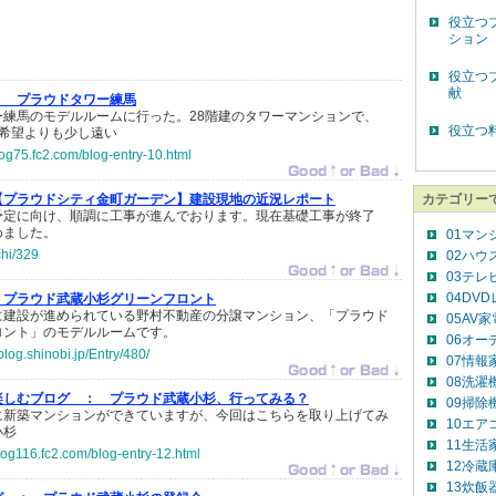
役立つ
ション
役立つ
献
：
プラウドタワー練馬
ー練馬のモデルルームに行った。28階建のタワーマンションで、
役立つ
。希望よりも少し遠い
log75.fc2.com/blog-entry-10.html
【プラウドシティ金町ガーデン】建設現地の近況レポート
カテゴリー
予定に向け、順調に工事が進んでおります。現在基礎工事が終了
めました。
01マン
chi/329
02ハウ
03テレ
04DV
プラウド武蔵小杉グリーンフロント
に建設が進められている野村不動産の分譲マンション、「プラウド
05AV
ロント」のモデルルームです。
06オー
blog.shinobi.jp/Entry/480/
07情報
08洗濯
楽しむブログ ：
プラウド武蔵小杉、行ってみる？
09掃除
に新築マンションができていますが、今回はこちらを取り上げてみ
10エア
小杉
11生活
log116.fc2.com/blog-entry-12.html
12冷蔵
13炊飯