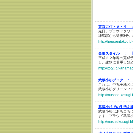
東京に住・ま・う 
先日、プラウドタワ
練馬駅から徒歩8分
http://houseintokyo.b
金町スタイル ：
平成２２年春の完成
し、建物に着手し始
http://itot2.jp/kanama
武蔵小杉ブログ ：
これは、中丸子地区
武蔵小杉グリーンフ
http://musashikosugi.
武蔵小杉での生活を
武蔵小杉はあちこち
ます。プラウド武蔵
http://musasikosugi.b