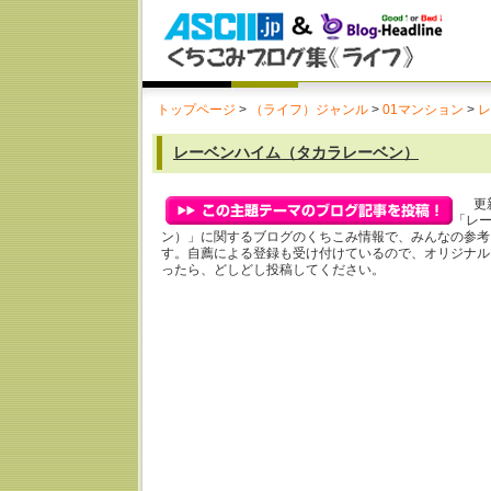
トップページ
>
（ライフ）ジャンル
>
01マンション
>
レ
レーベンハイム（タカラレーベン）
更新
「レ
ン）」に関するブログのくちこみ情報で、みんなの参考
す。自薦による登録も受け付けているので、オリジナル
ったら、どしどし投稿してください。