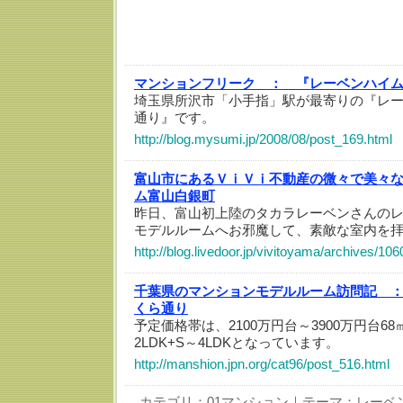
マンションフリーク ：
『レーベンハイ
埼玉県所沢市「小手指」駅が最寄りの『レ
通り』です。
http://blog.mysumi.jp/2008/08/post_169.html
富山市にあるＶｉＶｉ不動産の微々で美々
ム富山白銀町
昨日、富山初上陸のタカラレーベンさんの
モデルルームへお邪魔して、素敵な室内を
http://blog.livedoor.jp/vivitoyama/archives/10
千葉県のマンションモデルルーム訪問記 
くら通り
予定価格帯は、2100万円台～3900万円台6
2LDK+S～4LDKとなっています。
http://manshion.jpn.org/cat96/post_516.html
カテゴリ：
01マンション
｜テーマ：
レーベ