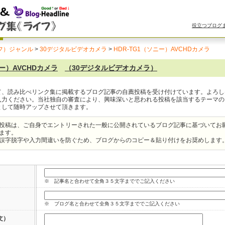
役立つブログ
フ）ジャンル
>
30デジタルビデオカメラ
>
HDR-TG1（ソニー）AVCHDカメラ
ニー）AVCHDカメラ
（30デジタルビデオカメラ）
て、読み比べリンク集に掲載するブログ記事の自薦投稿を受け付けています。よろし
入力ください。当社独自の審査により、興味深いと思われる投稿を該当するテーマの
として随時アップさせて頂きます。
投稿は、ご自身でエントリーされた一般に公開されているブログ記事に基づいてお
ます。
誤字脱字や入力間違いを防ぐため、ブログからのコピー＆貼り付けをお奨めします
※ 記事名と合わせて全角３５文字まででご記入ください
※ ブログ名と合わせて全角３５文字まででご記入ください
文）