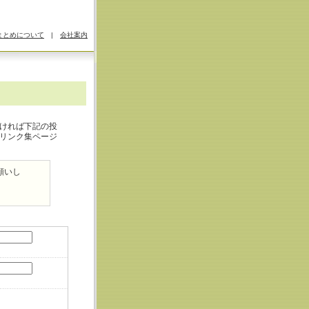
まとめについて
|
会社案内
ければ下記の投
リンク集ページ
願いし
。