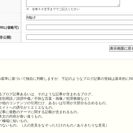
※ 全角５０文字まででご記入ください
RL(省略可)
非公開)
の基準に基づいて独自に判断しますが、下記のようなブログ記事の登録は基本的にN
るブログ記事あるいは、そのような記事が含まれるブログ。
差別用語／誹謗中傷／不快な言葉・画像／犯罪教唆など）
や他のコンテンツの引用だけ、あるいは引用が大部分を占めるもの。
エイトへの誘引がミエミエなもの。
記事に複数のテーマに関する記載が含まれるもの。
本文の内容が食い違うもの。
／極端に短いもの。
のないもの。（人の意見をなぞっただけのもの／ありきたりな意見）