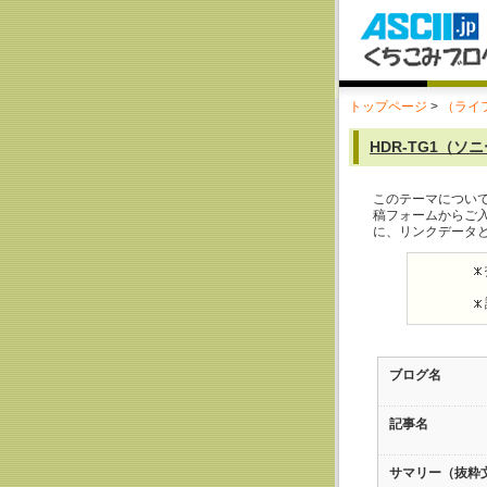
トップページ
>
（ライ
HDR-TG1（ソ
このテーマについ
稿フォームからご
に、リンクデータ
ブログ名
記事名
サマリー（抜粋