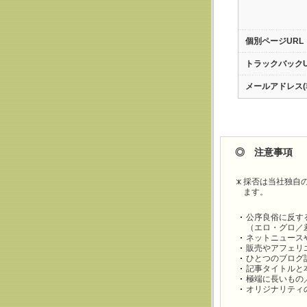
個別ページURL
トラックバックU
メールアドレス(
◎ 注意事項
採否は当社独自
ます。
公序良俗に反す
（エロ・グロ／
ネットニュース
販売やアフェリ
ひとつのブログ
記事タイトルと
極端に長いもの
オリジナリティ